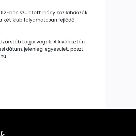
012-ben született leány kézilabdázók
a két klub folyamatosan fejlődő
ői stáb tagjai végzik. A kiválasztón
si dátum, jelenlegi egyesület, poszt,
.hu