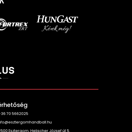
érhetőség
36 70 5662025
nfo@esztergomhandball.hu
500 Esztergom, Helischer József út 5.