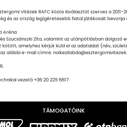
ztergomi Vitézek RAFC közös kiválasztót szervez a 2011–2
ég és az ország legígéretesebb fiatal játékosait bevonja 
ki Aréna
és Szucsánszki Zita, valamint az utánpótlásban dolgozó edz
 kötött, amelyhez kérjük küld el az adataidat (név, születé
 az alábbi e-mail címre: noikezilabda@esztergomivitezek
6.
echnikai vezető +36 20 225 6617
TÁMOGATÓINK