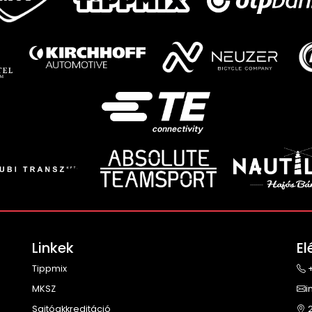
Linkek
El
Tippmix
+
MKSZ
i
Sajtóakkreditáció
2